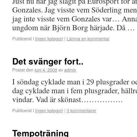
Just nu har jag slagit på Eurosport för at
Gonzales. Jag visste vem Söderling men 
jag inte visste vem Gonzales var… Annat
ungdom när Björn Borg härjade. Då …
Publicerat i
Ingen kategori
|
Lämna en kommentar
Det svänger fort..
Postat den
juni 4, 2009
av
admin
I söndag cyklade man i 29 plusgrader oc
dag cyklade man i fem plusgrader, hällr
vindar. Vad är skönast…………….
Publicerat i
Ingen kategori
|
3 kommentarer
Tempoträning