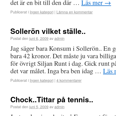
det är en bit till den där …
Läs mer
→
Publicerat i
Ingen kategori
|
Lämna en kommentar
Sollerön vilket ställe..
Postat den
juni 6, 2009
av
admin
Jag säger bara Konsum i Sollerön.. En 
bara 42 kronor. Det måste ju vara billig
för övrigt Siljan Runt i dag. Gick runt 
det var målet. Inga bra ben idag …
Läs
Publicerat i
Ingen kategori
|
4 kommentarer
Chock..Tittar på tennis..
Postat den
juni 5, 2009
av
admin