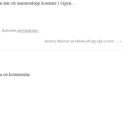
 om inte ett maratonlopp kommer i vägen…
i
. Bokmärk
permalänken
.
Jeremy Wariner sa Niklas att jag såg ut som…
→
iva en kommentar.