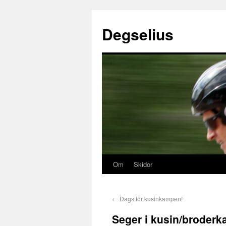
Degselius
Om
Skidor
←
Dags för kusinkampen!
Seger i kusin/broder