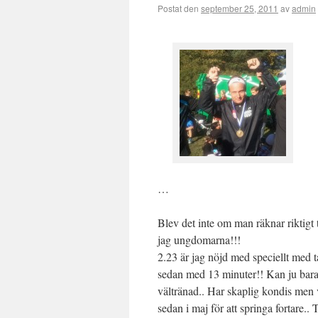
Postat den
september 25, 2011
av
admin
…
Blev det inte om man räknar riktigt
jag ungdomarna!!!
2.23 är jag nöjd med speciellt med t
sedan med 13 minuter!! Kan ju bara 
vältränad.. Har skaplig kondis men 
sedan i maj för att springa fortare.. 