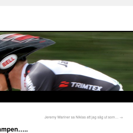
Jeremy Wariner sa Niklas att jag såg ut som…
→
kampen…..