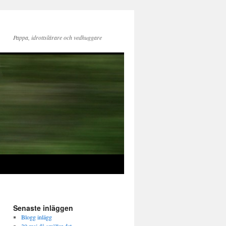
Pappa, idrottslärare och vedhuggare
Senaste inläggen
Blogg inlägg