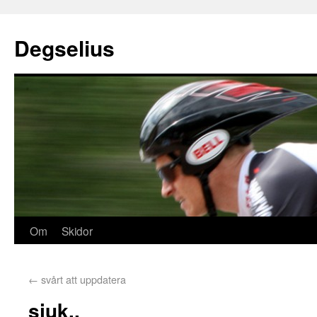
Degselius
Om
Skidor
←
svårt att uppdatera
sjuk..