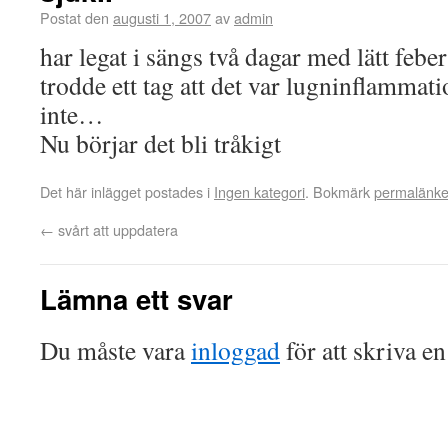
Postat den
augusti 1, 2007
av
admin
har legat i sängs två dagar med lätt febe
trodde ett tag att det var lugninflammat
inte…
Nu börjar det bli tråkigt
Det här inlägget postades i
Ingen kategori
. Bokmärk
permalänk
←
svårt att uppdatera
Lämna ett svar
Du måste vara
inloggad
för att skriva e