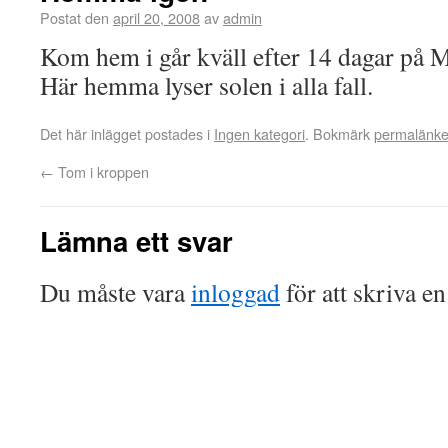
Postat den
april 20, 2008
av
admin
Kom hem i går kväll efter 14 dagar på M
Här hemma lyser solen i alla fall.
Det här inlägget postades i
Ingen kategori
. Bokmärk
permalänk
←
Tom i kroppen
Lämna ett svar
Du måste vara
inloggad
för att skriva e