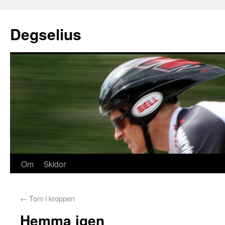
Degselius
Om
Skidor
←
Tom i kroppen
Hemma igen