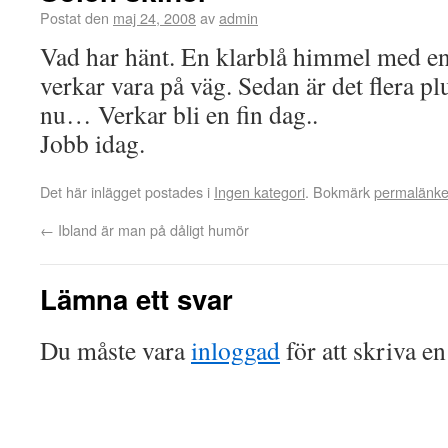
Postat den
maj 24, 2008
av
admin
Vad har hänt. En klarblå himmel med e
verkar vara på väg. Sedan är det flera p
nu… Verkar bli en fin dag..
Jobb idag.
Det här inlägget postades i
Ingen kategori
. Bokmärk
permalänk
←
Ibland är man på dåligt humör
Lämna ett svar
Du måste vara
inloggad
för att skriva e