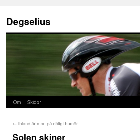
Degselius
Om
Skidor
←
Ibland är man på dåligt humör
Solen skiner